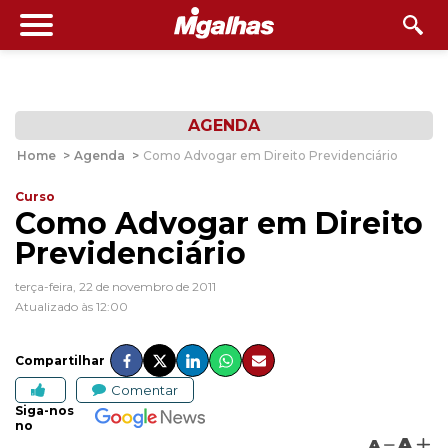
AGENDA
Home
>
Agenda
>
Como Advogar em Direito Previdenciário
Curso
Como Advogar em Direito
Previdenciário
terça-feira, 22 de novembro de 2011
Atualizado às 12:00
Compartilhar
Comentar
Siga-nos
no
A
A