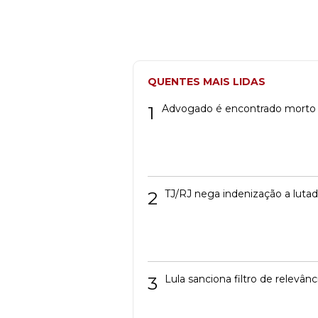
QUENTES MAIS LIDAS
1
Advogado é encontrado morto
2
TJ/RJ nega indenização a luta
3
Lula sanciona filtro de relevâ