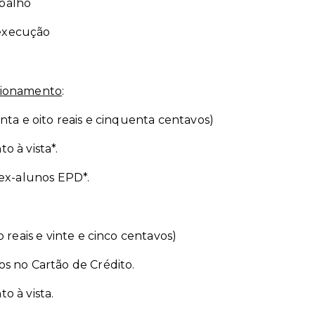
abalho
 execução
cionamento
:
nta e oito reais e cinquenta centavos)
 à vista*.
 ex-alunos EPD*.
 reais e vinte e cinco centavos)
s no Cartão de Crédito.
o à vista.