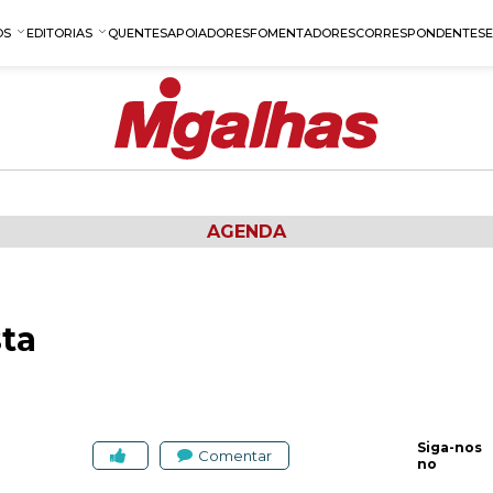
OS
EDITORIAS
QUENTES
APOIADORES
FOMENTADORES
CORRESPONDENTES
AGENDA
sta
Siga-nos
Comentar
no