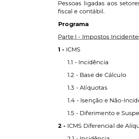
Pessoas ligadas aos setore
fiscal e contábil.
Programa
Parte I - Impostos Incident
1 -
ICMS
1.1 - Incidência
1.2 - Base de Cálculo
1.3 - Alíquotas
1.4 - Isenção e Não-Inci
1.5 - Diferimento e Susp
2 -
ICMS Diferencial de Alíq
2.1 - Incidência