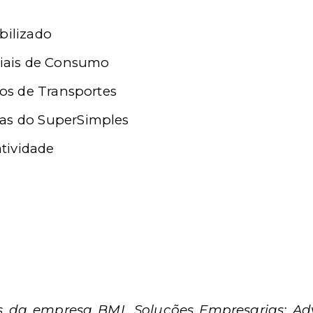
a
bilizado
eriais de Consumo
iços de Transportes
sas do SuperSimples
tividade
tos da empresa BML Soluções Empresarias; A