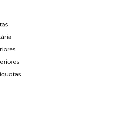
tas
tária
riores
eriores
líquotas