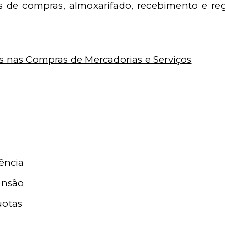
s de compras, almoxarifado, recebimento e regis
es nas Compras de Mercadorias e Serviços
dência
ensão
uotas