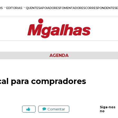
OS
EDITORIAS
QUENTES
APOIADORES
FOMENTADORES
CORRESPONDENTES
AGENDA
cal para compradores
Siga-nos
Comentar
no