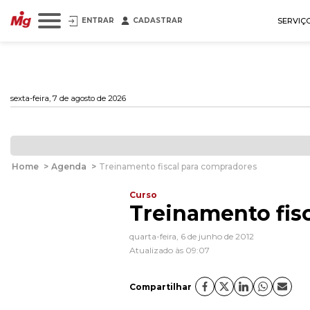
ENTRAR
CADASTRAR
SERVIÇ
sexta-feira, 7 de agosto de 2026
Home
>
Agenda
>
Treinamento fiscal para compradores
Curso
Treinamento fis
quarta-feira, 6 de junho de 2012
Atualizado às 09:07
Compartilhar