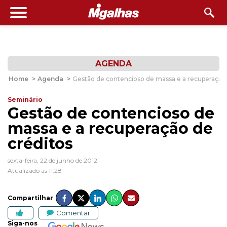
AGENDA
Home
>
Agenda
>
Gestão de contencioso de massa e a recuperação 
Seminário
Gestão de contencioso de
massa e a recuperação de
créditos
sexta-feira, 22 de junho de 2012
Atualizado às 11:28
Compartilhar
Comentar
Siga-nos