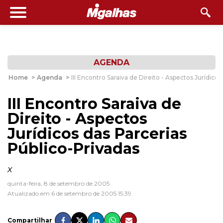
AGENDA
Home
>
Agenda
>
III Encontro Saraiva de Direito - Aspectos Jurídico
III Encontro Saraiva de
Direito - Aspectos
Jurídicos das Parcerias
Público-Privadas
x
quinta-feira, 8 de setembro de 2005
Atualizado em 6 de setembro de 2005 15:39
Compartilhar