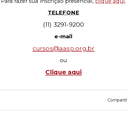
Para fazer sua inscrição presencial
,
clique aqui
.
TELEFONE
(11) 3291-9200
e-mail
cursos@aasp.org.br
ou
Clique
aqui
Compartil