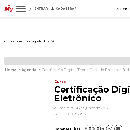
ENTRAR
CADASTRAR
SERVIÇ
quinta-feira, 6 de agosto de 2026
Home
>
Agenda
>
Certificação Digital: Teoria Geral do Processo Judi
Curso
Certificação Digi
Eletrônico
quinta-feira, 28 de junho de 2012
Atualizado às 08:12
Compartilhar