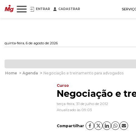
ENTRAR
CADASTRAR
SERVIÇ
quinta-feira, 6 de agosto de 2026
Home
>
Agenda
>
Negociação e treinamento para advogados
Curso
Negociação e tr
terça-feira, 31 de julho de 2012
Atualizado às 09:03
Compartilhar