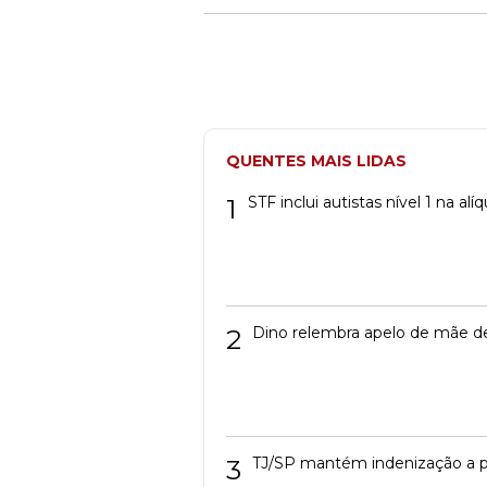
QUENTES MAIS LIDAS
1
STF inclui autistas nível 1 na a
2
Dino relembra apelo de mãe de
3
TJ/SP mantém indenização a p