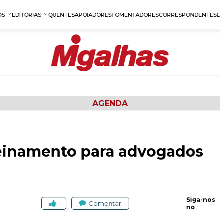
OS
EDITORIAS
QUENTES
APOIADORES
FOMENTADORES
CORRESPONDENTES
AGENDA
einamento para advogados
Siga-nos
Comentar
no