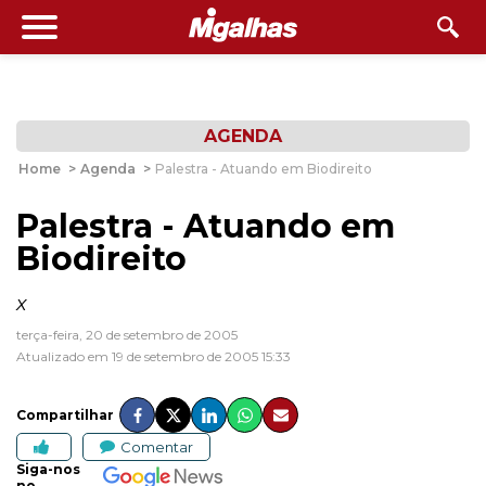
AGENDA
Home
>
Agenda
>
Palestra - Atuando em Biodireito
Palestra - Atuando em
Biodireito
x
terça-feira, 20 de setembro de 2005
Atualizado em 19 de setembro de 2005 15:33
Compartilhar
Comentar
Siga-nos
no