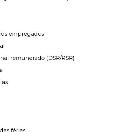
elos empregados
al
nal remunerado (DSR/RSR)
ha
ias
das férias