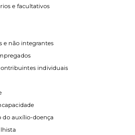
ios e facultativos
es e não integrantes
 empregados
contribuintes individuais
e
incapacidade
 do auxílio-doença
lhista