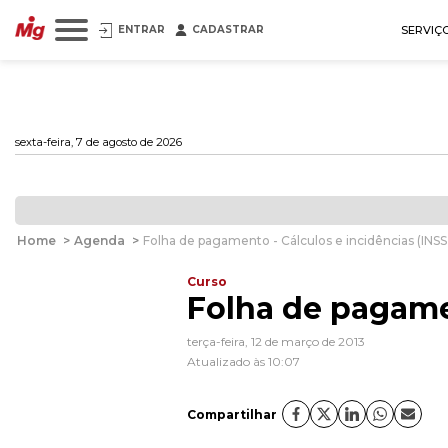
ENTRAR
CADASTRAR
SERVIÇ
sexta-feira, 7 de agosto de 2026
Home
>
Agenda
>
Folha de pagamento - Cálculos e incidências (INSS
Curso
Folha de pagamen
terça-feira, 12 de março de 2013
Atualizado às 10:07
Compartilhar