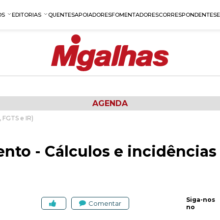
OS
EDITORIAS
QUENTES
APOIADORES
FOMENTADORES
CORRESPONDENTES
AGENDA
, FGTS e IR)
to - Cálculos e incidências 
Siga-nos
Comentar
no