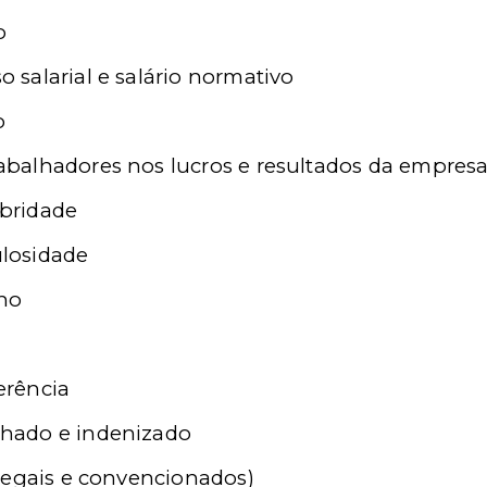
o
so salarial e salário normativo
o
trabalhadores nos lucros e resultados da empres
ubridade
ulosidade
rno
ferência
alhado e indenizado
legais e convencionados)