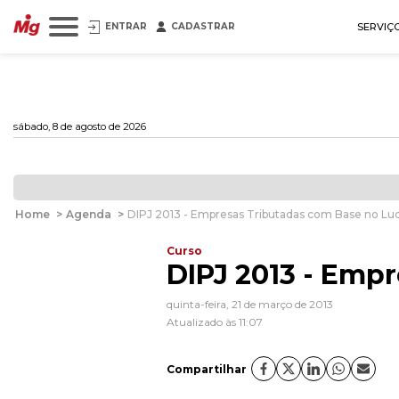
ENTRAR
CADASTRAR
SERVIÇ
sábado, 8 de agosto de 2026
Home
>
Agenda
>
DIPJ 2013 - Empresas Tributadas com Base no Luc
Curso
DIPJ 2013 - Emp
quinta-feira, 21 de março de 2013
Atualizado às 11:07
Compartilhar