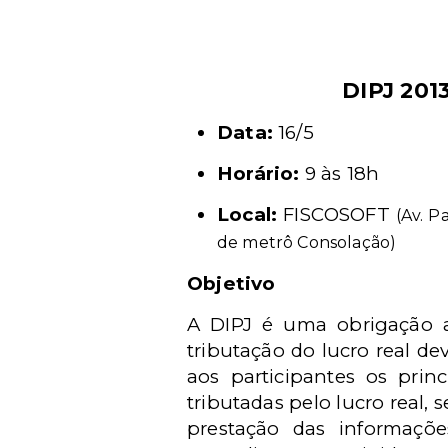
DIPJ 201
Data:
16/5
Horário:
9 às 18h
Local:
FISCOSOFT
(Av. P
de metrô Consolação)
Objetivo
A DIPJ é uma obrigação a
tributação do lucro real d
aos participantes os pri
tributadas pelo lucro real,
prestação das informaçõ