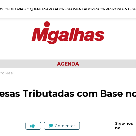
OS
EDITORIAS
QUENTES
APOIADORES
FOMENTADORES
CORRESPONDENTES
AGENDA
ro Real
resas Tributadas com Base no
Siga-nos
Comentar
no