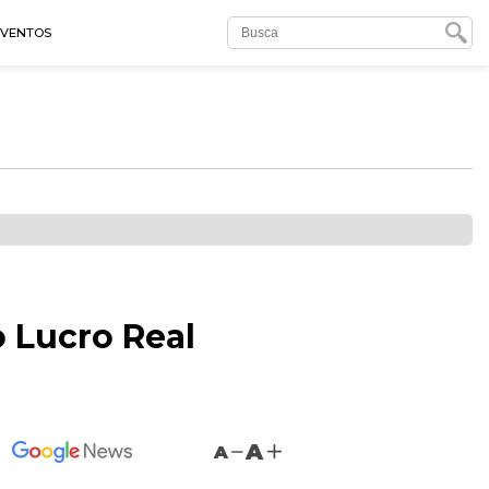
EVENTOS
 Lucro Real
A
A