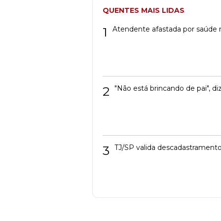
QUENTES MAIS LIDAS
1
Atendente afastada por saúde m
2
"Não está brincando de pai", di
3
TJ/SP valida descadastramento