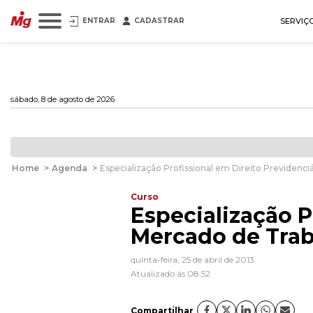
ENTRAR
CADASTRAR
SERVIÇ
sábado, 8 de agosto de 2026
Home
>
Agenda
>
Especialização Profissional em Direito Previdenci
Curso
Especialização P
Mercado de Tra
quinta-feira, 25 de abril de 2013
Atualizado às 08:52
Compartilhar