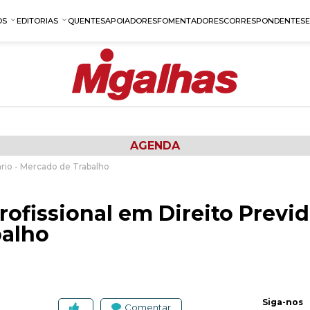
OS
EDITORIAS
QUENTES
APOIADORES
FOMENTADORES
CORRESPONDENTES
AGENDA
ário - Mercado de Trabalho
rofissional em Direito Previd
balho
Siga-nos
Comentar