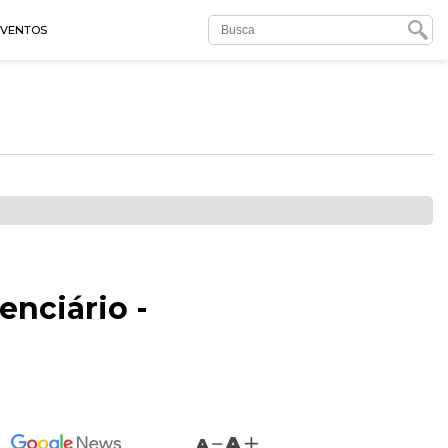
EVENTOS
enciário -
A
A