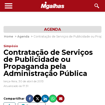
AGENDA
Home
>
Agenda
>
Contratação de Serviços de Publicidade ou Propa
Simpósio
Contratação de Serviços
de Publicidade ou
Propaganda pela
Administração Pública
terça-feira, 30 de abril de 2013
Atualizado às 17:31
Compartilhar