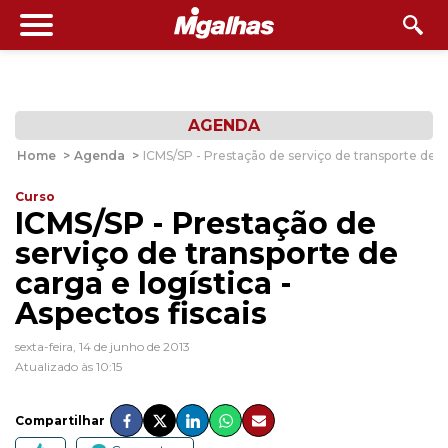
AGENDA
Home
>
Agenda
>
ICMS/SP - Prestação de serviço de transporte de ca
Curso
ICMS/SP - Prestação de
serviço de transporte de
carga e logística -
Aspectos fiscais
sexta-feira, 14 de junho de 2013
Atualizado às 10:15
Compartilhar