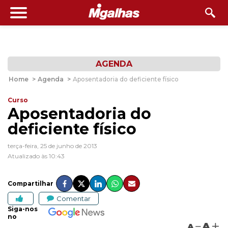
AGENDA
Home
>
Agenda
>
Aposentadoria do deficiente físico
Curso
Aposentadoria do
deficiente físico
terça-feira, 25 de junho de 2013
Atualizado às 10:43
Compartilhar
Comentar
Siga-nos
no
A
A