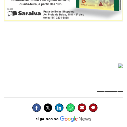
__________
__________
Siga-nos no