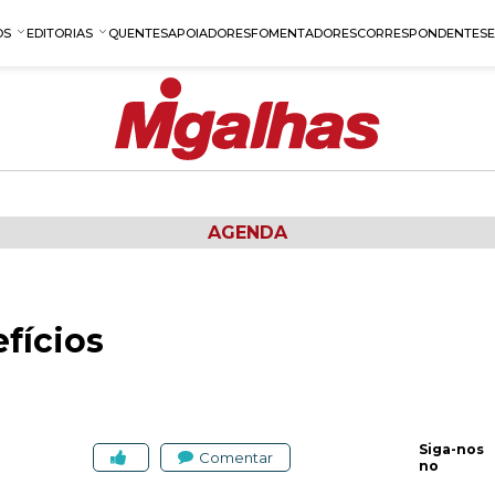
OS
EDITORIAS
QUENTES
APOIADORES
FOMENTADORES
CORRESPONDENTES
AGENDA
fícios
Siga-nos
Comentar
no