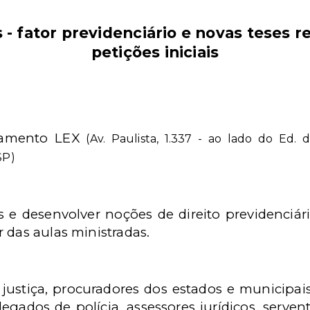
 - fator previdenciário e novas teses r
petições iniciais
namento LEX
(Av. Paulista, 1.337 - ao lado do Ed.
SP)
 e desenvolver noções de direito previdenciário
 das aulas ministradas.
stiça, procuradores dos estados e municipais, 
elegados de polícia, assessores jurídicos, serven