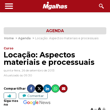
AGENDA
Home
>
Agenda
>
Locação: Aspectos materiais e processuais
Curso
Locação: Aspectos
materiais e processuais
quinta-feira, 26 de setembro de 2013
Atualizado às 09:30
Compartilhar
Comentar
Siga-nos
no
A
A