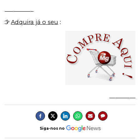
__________
Adquira já o seu
:
_________
Siga-nos no