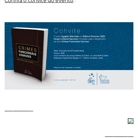
Confira o convite do evento
:
__________
__________