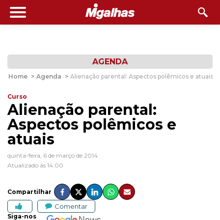
AGENDA
Home
>
Agenda
>
Alienação parental: Aspectos polêmicos e atuais
Curso
Alienação parental:
Aspectos polêmicos e
atuais
quinta-feira, 6 de março de 2014
Atualizado às 14:00
Compartilhar
Comentar
Siga-nos