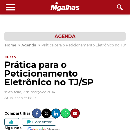
AGENDA
Home
>
Agenda
>
Prática para o Peticionamento Eletrônico no TJ/S
Curso
Prática para o
Peticionamento
Eletrônico no TJ/SP
sexta-feira, 7 de março de 2014
Atualizado às 14:44
Compartilhar
Comentar
Siga-nos