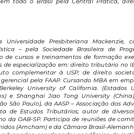
em todo o Brasil pela Central Prática, dir
la Universidade Presbiteriana Mackenzie
stica – pela Sociedade Brasileira de Prog
do de cursos e treinamentos de formação e
de especialização em: direito tributário no IB
tituto complementar à USP; de direito socie
a gerencial pela FAAP. Cursando MBA em em
 Berkeley University of California. (Estados
os) e Shanghai Jiao Tong University (Chi
ção São Paulo), da AASP – Associação dos Ad
ta de Estudos Tributários; autor de divers
mo da OAB-SP. Participa de reuniões de comi
Unidos (Amcham) e da Câmara Brasil-Alemanha