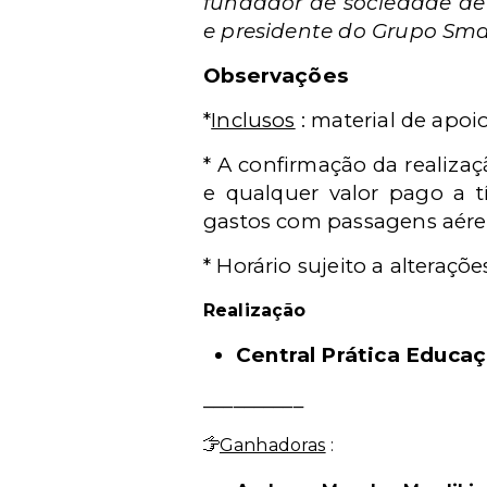
fundador de sociedade de
e presidente do Grupo Sm
Observações
*
Inclusos
: material de apoio
* A confirmação da realiza
e qualquer valor pago a t
gastos com passagens aérea
* Horário sujeito a alteraçõe
Realização
Central Prática Educa
__________
Ganhadoras
: