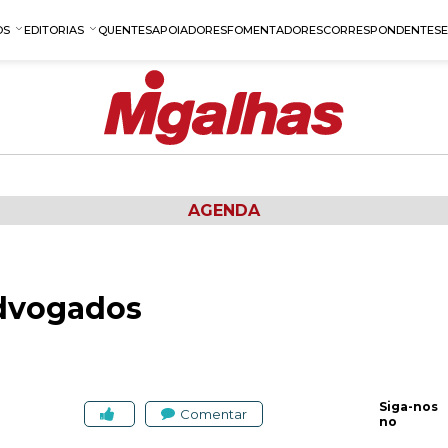
OS
EDITORIAS
QUENTES
APOIADORES
FOMENTADORES
CORRESPONDENTES
AGENDA
advogados
Siga-nos
Comentar
no