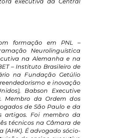
etora executiva da Central
, com formação em PNL –
ramação Neurolinguística
xecutiva na Alemanha e na
ET – Instituto Brasileiro de
tário na Fundação Getúlio
preendedorismo e inovação
 Unidos), Babson Executive
na). Membro da Ordem dos
vogados de São Paulo e da
os artigos. Foi membro da
tês técnicos na Câmara de
 (AHK). É advogado sócio-