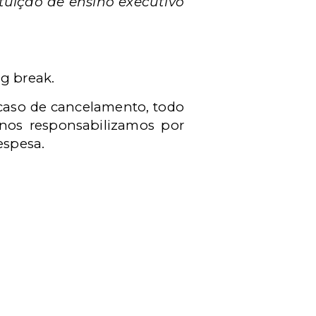
uição de ensino executivo
ng break.
 caso de cancelamento, todo
 nos responsabilizamos por
espesa.