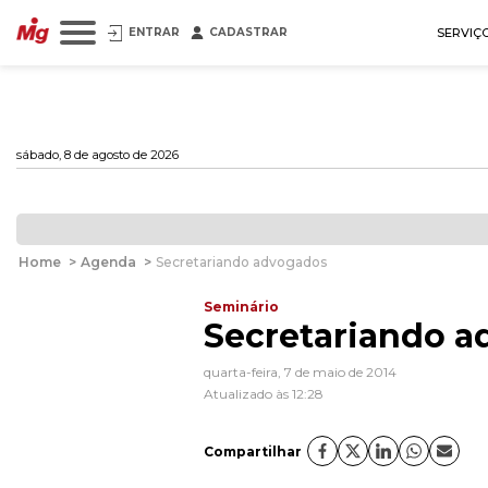
ENTRAR
CADASTRAR
SERVIÇ
sábado, 8 de agosto de 2026
Home
>
Agenda
>
Secretariando advogados
Seminário
Secretariando 
quarta-feira, 7 de maio de 2014
Atualizado às 12:28
Compartilhar