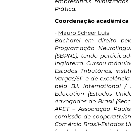
empresariais ministrados 
Prática.
Coordenação acadêmica
-
Mauro Scheer Luís
Bacharel em direito pe
Programação Neurolinguí
(SBPNL), tendo participa
Inglaterra. Cursou módulos 
Estudos Tributários, ins
Vargas/SP e de excelênci
pela B.I. International /
Education (Estados Unid
Advogados do Brasil (Sec
APET – Associação Paulis
comissão de cooperativis
Comércio Brasil-Estados 