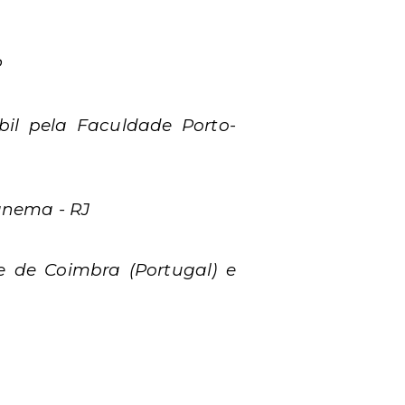
P
il pela Faculdade Porto-
anema - RJ
e de Coimbra (Portugal) e