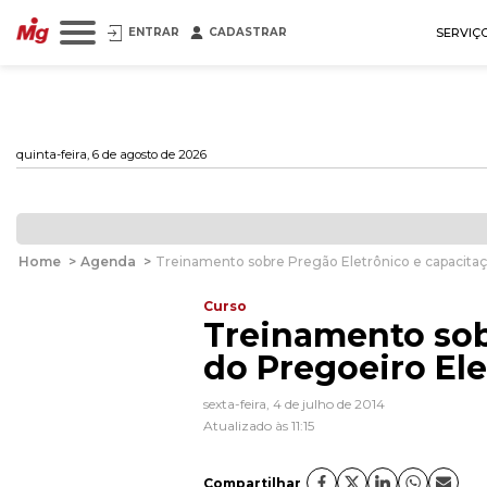
ENTRAR
CADASTRAR
SERVIÇ
quinta-feira, 6 de agosto de 2026
Home
>
Agenda
>
Treinamento sobre Pregão Eletrônico e capacitaç
Curso
Treinamento sob
do Pregoeiro El
sexta-feira, 4 de julho de 2014
Atualizado às 11:15
Compartilhar