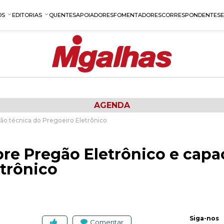
OS
EDITORIAS
QUENTES
APOIADORES
FOMENTADORES
CORRESPONDENTES
AGENDA
ão técnica do Pregoeiro Eletrônico
re Pregão Eletrônico e capa
etrônico
Siga-nos
Comentar