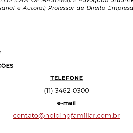
o; LLM (LAW OF MASTERS). É Advogado atuante
arial e Autoral; Professor de Direito Empresa
f
ÇÕES
TELEFONE
(11) 3462-0300
e-mail
contato@holdingfamiliar.com.br