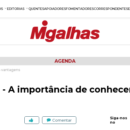
OS
EDITORIAS
QUENTES
APOIADORES
FOMENTADORES
CORRESPONDENTES
AGENDA
s vantagens
r - A importância de conhece
Siga-nos
Comentar
no