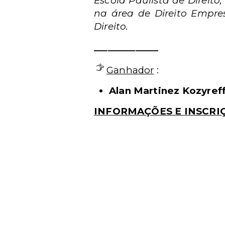
Escola Paulista de Direit
na área de Direito Empres
Direito.
______________
Ganhador
:
Alan Martinez Kozyref
INFORMAÇÕES E INSCRI