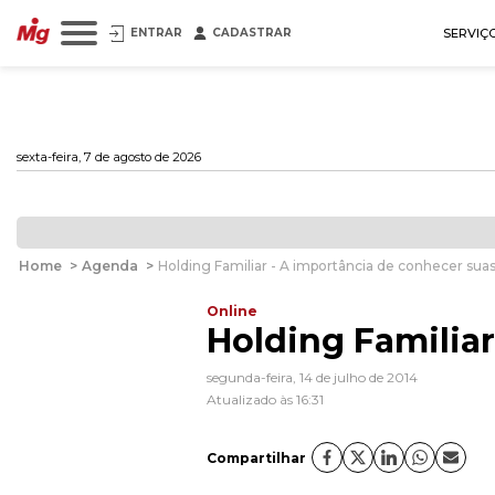
ENTRAR
CADASTRAR
SERVIÇ
sexta-feira, 7 de agosto de 2026
Home
>
Agenda
>
Holding Familiar - A importância de conhecer sua
Online
Holding Familia
segunda-feira, 14 de julho de 2014
Atualizado às 16:31
Compartilhar