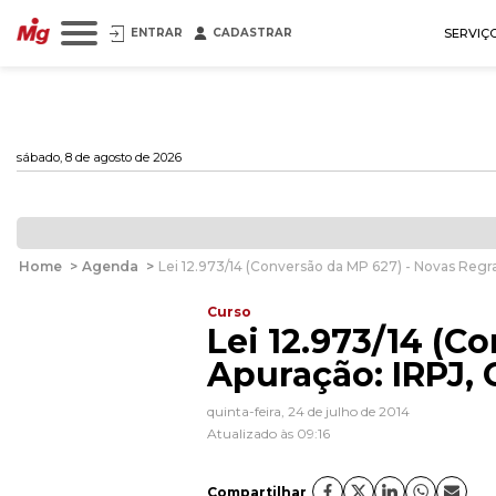
ENTRAR
CADASTRAR
SERVIÇ
sábado, 8 de agosto de 2026
Home
>
Agenda
>
Lei 12.973/14 (Conversão da MP 627) - Novas Regr
Curso
Lei 12.973/14 (C
Apuração: IRPJ, 
quinta-feira, 24 de julho de 2014
Atualizado às 09:16
Compartilhar