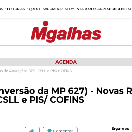
OS
EDITORIAS
QUENTES
APOIADORES
FOMENTADORES
CORRESPONDENTES
AGENDA
as de Apuração: IRPJ, CSLL e PIS/ COFINS
onversão da MP 627) - Novas 
CSLL e PIS/ COFINS
Siga-nos
Comentar