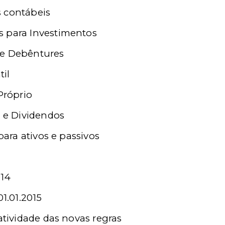
s contábeis
 para Investimentos
de Debêntures
il
Próprio
s e Dividendos
para ativos e passivos
014
01.01.2015
atividade das novas regras