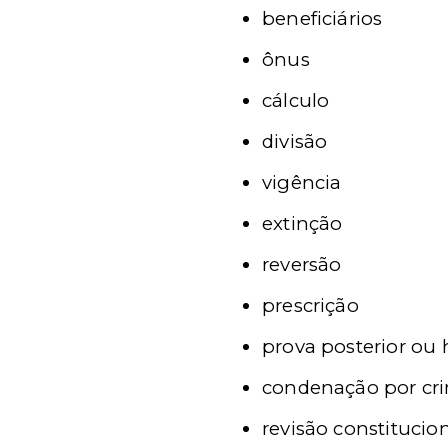
beneficiários
ônus
cálculo
divisão
vigência
extinção
reversão
prescrição
prova posterior ou h
condenação por cr
revisão constitucio