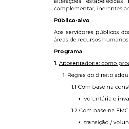
alterações estabelecida
complementar, inerentes a
Público-alvo
Aos servidores públicos do
áreas de recursos humanos, j
Programa
1
.
Aposentadoria: como proce
1. Regras do direito adqu
1.1 Com base na const
voluntária e inva
1.2 Com base na EMC 
transição / volun