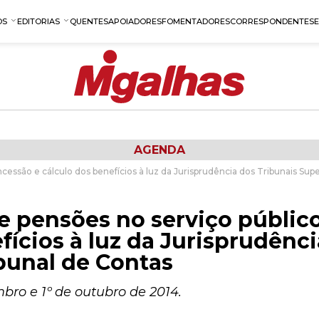
OS
EDITORIAS
QUENTES
APOIADORES
FOMENTADORES
CORRESPONDENTES
AGENDA
cessão e cálculo dos benefícios à luz da Jurisprudência dos Tribunais Sup
e pensões no serviço público
fícios à luz da Jurisprudênc
bunal de Contas
mbro e 1º de outubro de 2014.