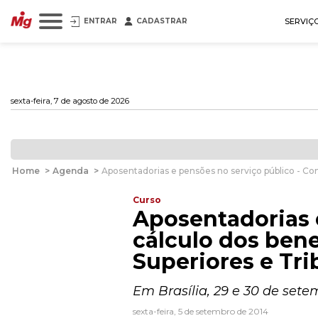
ENTRAR
CADASTRAR
SERVIÇ
sexta-feira, 7 de agosto de 2026
Home
>
Agenda
>
Aposentadorias e pensões no serviço público - Con
Curso
Aposentadorias 
cálculo dos bene
Superiores e Tri
Em Brasília, 29 e 30 de sete
sexta-feira, 5 de setembro de 2014