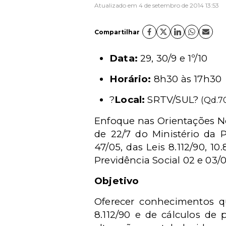
Atualizado em 4 de setembro de 2014 13:53
Compartilhar
Data:
29, 30/9 e 1º/10
Horário:
8h30 às 17h30
?
Local:
SRTV/SUL?
(Qd.70
Enfoque nas Orientações No
de 22/7 do Ministério da P
47/05, das Leis 8.112/90, 
Previdência Social 02 e 03/0
Objetivo
Oferecer conhecimentos qu
8.112/90 e de cálculos de