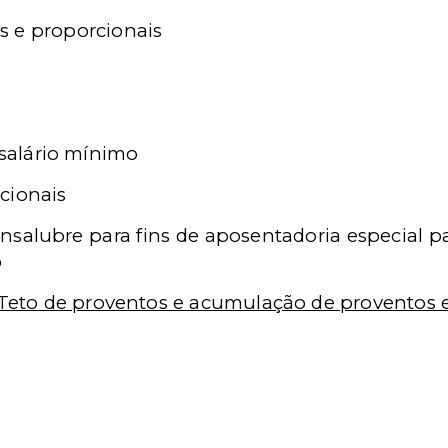
is e proporcionais
alário mínimo
icionais
salubre para fins de aposentadoria especial p
o
eto de proventos e acumulação de proventos 