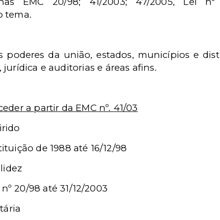
s nas EMC 20/98; 41/2003; 47/2005, Lei nº 
o tema.
s poderes da união, estados, municípios e dist
urídica e auditorias e áreas afins.
der a partir da EMC nº. 41/03
irido
ituição de 1988 até 16/12/98
lidez
nº 20/98 até 31/12/2003
tária