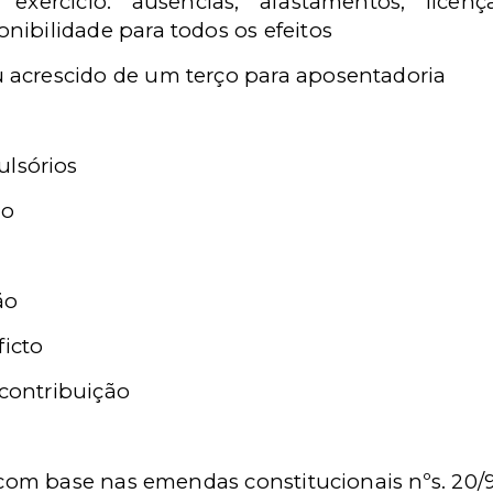
 exercício: ausências, afastamentos, licen
nibilidade para todos os efeitos
 acrescido de um terço para aposentadoria
lsórios
ão
ão
icto
contribuição
 com base nas emendas constitucionais nºs. 20/9