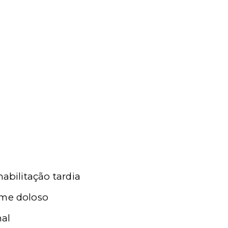
abilitação tardia
ime doloso
nal