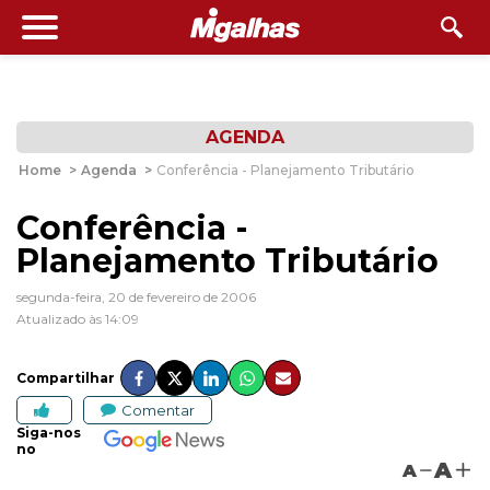
AGENDA
Home
>
Agenda
>
Conferência - Planejamento Tributário
Conferência -
Planejamento Tributário
segunda-feira, 20 de fevereiro de 2006
Atualizado às 14:09
Compartilhar
Comentar
Siga-nos
no
A
A