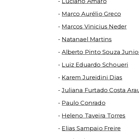
-
Luciano Amaro
-
Marco Aurélio Greco
-
Marcos Vinicius Neder
-
Natanael Martins
-
Alberto Pinto Souza Junio
-
Luiz Eduardo Schoueri
-
Karem Jureidini Dias
-
Juliana Furtado Costa Ara
-
Paulo Conrado
-
Heleno Taveira Torres
-
Elias Sampaio Freire