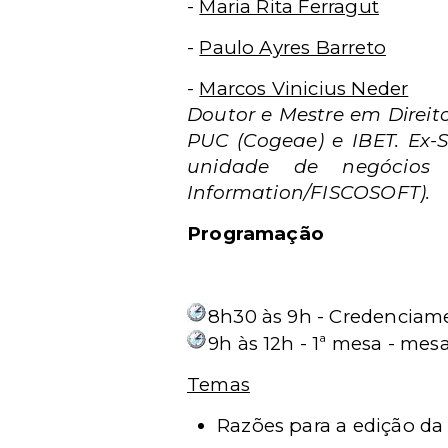
-
Maria Rita Ferragut
-
Paulo Ayres Barreto
-
Marcos Vinicius Neder
Doutor e Mestre em Direit
PUC (Cogeae) e IBET. Ex-S
unidade de negócios 
Information/FISCOSOFT).
Programação
8h30 às 9h - Credenciam
9h às 12h - 1ª mesa - me
Temas
Razões para a edição da R