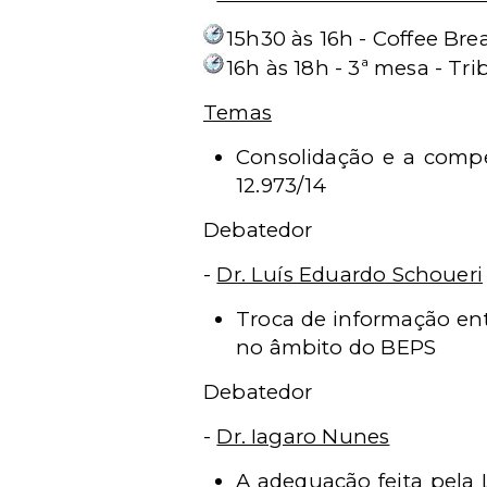
15h30 às 16h - Coffee Bre
16h às 18h - 3ª mesa - Tr
Temas
Consolidação e a compen
12.973/14
Debatedor
-
Dr. Luís Eduardo Schoueri
Troca de informação ent
no âmbito do BEPS
Debatedor
-
Dr. Iagaro Nunes
A adequação feita pela L