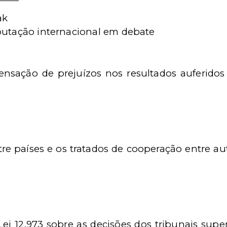
ak
ibutação internacional em debate
sação de prejuízos nos resultados auferidos no
re países e os tratados de cooperação entre a
ei 12.973 sobre as decisões dos tribunais super