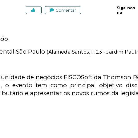
Siga-nos
Comentar
no
ção
nental São Paulo
(Alameda Santos, 1.123 - Jardim Paul
unidade de negócios FISCOSoft da Thomson Reut
, o evento tem como principal objetivo dis
ributário e apresentar os novos rumos da legis