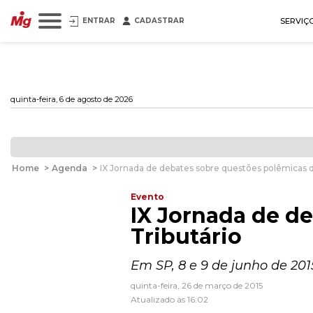
ENTRAR
CADASTRAR
SERVIÇ
quinta-feira, 6 de agosto de 2026
Home
>
Agenda
>
IX Jornada de debates sobre questões polêmicas de
Evento
IX Jornada de d
Tributário
Em SP, 8 e 9 de junho de 201
quinta-feira, 26 de março de 2015
Atualizado às 16:02