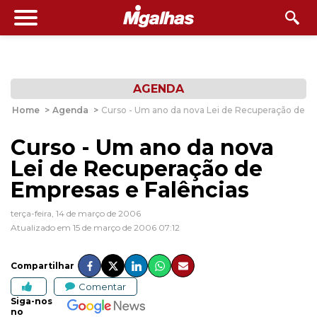
AGENDA
Home
>
Agenda
>
Curso - Um ano da nova Lei de Recuperação de Em
Curso - Um ano da nova
Lei de Recuperação de
Empresas e Falências
terça-feira, 14 de março de 2006
Atualizado em 15 de março de 2006 07:12
Compartilhar
Comentar
Siga-nos
no