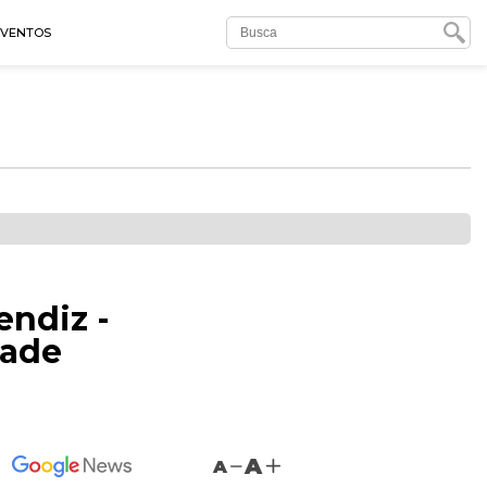
EVENTOS
endiz -
dade
A
A