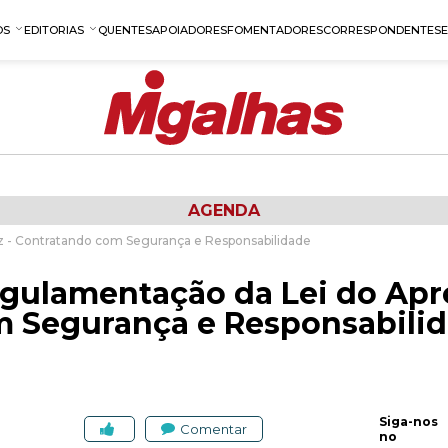
OS
EDITORIAS
QUENTES
APOIADORES
FOMENTADORES
CORRESPONDENTES
AGENDA
z - Contratando com Segurança e Responsabilidade
egulamentação da Lei do Apr
m Segurança e Responsabili
Siga-nos
Comentar
no