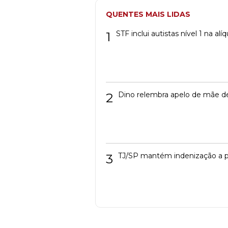
QUENTES MAIS LIDAS
1
STF inclui autistas nível 1 na a
2
Dino relembra apelo de mãe de
3
TJ/SP mantém indenização a p