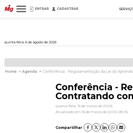
ENTRAR
CADASTRAR
SERVIÇ
quinta-feira, 6 de agosto de 2026
Home
>
Agenda
>
Conferência - Regulamentação da Lei do Aprendi
Conferência - R
Contratando co
quarta-feira, 15 de março de 2006
Atualizado em 16 de março de 2006 08:35
Compartilhar