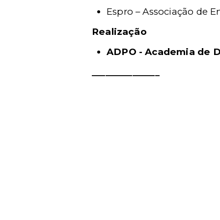
Espro – Associação de En
Realização
ADPO - Academia de De
_______________