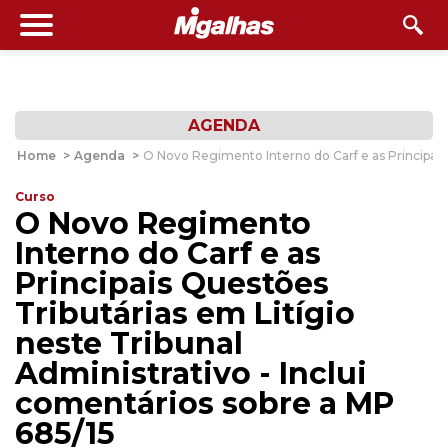
AGENDA
Home
>
Agenda
>
O Novo Regimento Interno do Carf e as Principais 
Curso
O Novo Regimento
Interno do Carf e as
Principais Questões
Tributárias em Litígio
neste Tribunal
Administrativo - Inclui
comentários sobre a MP
685/15