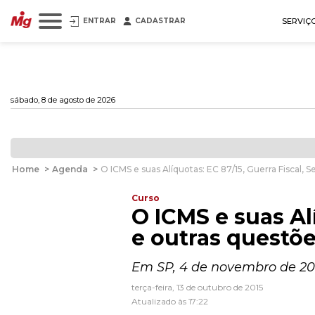
ENTRAR
CADASTRAR
SERVIÇ
sábado, 8 de agosto de 2026
Home
>
Agenda
>
O ICMS e suas Alíquotas: EC 87/15, Guerra Fiscal, 
Curso
O ICMS e suas Al
e outras questõe
Em SP, 4 de novembro de 20
terça-feira, 13 de outubro de 2015
Atualizado às 17:22