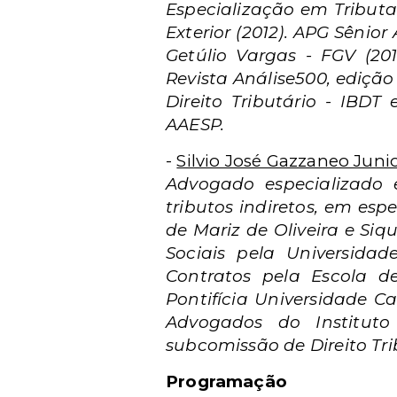
Especialização em Tribut
Exterior (2012). APG Sêni
Getúlio Vargas - FGV (2
Revista Análise500, edição 
Direito Tributário - IB
AAESP.
-
Silvio José Gazzaneo Juni
Advogado especializado e
tributos indiretos, em esp
de Mariz de Oliveira e Si
Sociais pela Universida
Contratos pela Escola de 
Pontifícia Universidade C
Advogados do Institut
subcomissão de Direito Tri
Programação