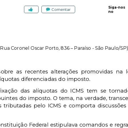
Siga-nos
Comentar
no
(Rua Coronel Oscar Porto, 836 – Paraíso - São Paulo/SP
 sobre as recentes alterações promovidas na
líquotas diferenciadas do imposto.
 fixação das alíquotas do ICMS tem se torna
buintes do imposto. O tema, na verdade, trans
 tributadas pelo ICMS e comporta discussões d
onstituição Federal estipulava comandos e regra