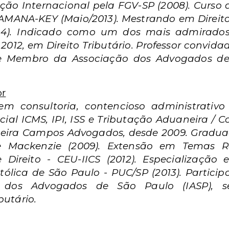
ação Internacional pela FGV-SP (2008). Curs
or AMANA-KEY (Maio/2013). Mestrando em Direit
014). Indicado como um dos mais admirado
2012, em Direito Tributário. Professor convidad
DT e Membro da Associação dos Advogados d
or
m consultoria, contencioso administrativo 
ecial ICMS, IPI, ISS e Tributação Aduaneira / C
queira Campos Advogados, desde 2009. Gradua
de Mackenzie (2009). Extensão em Temas R
Direito - CEU-IICS (2012). Especialização 
atólica de São Paulo - PUC/SP (2013). Partic
o dos Advogados de São Paulo (IASP), s
butário.