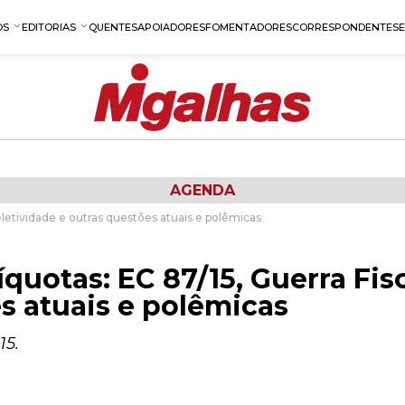
OS
EDITORIAS
QUENTES
APOIADORES
FOMENTADORES
CORRESPONDENTES
AGENDA
Seletividade e outras questões atuais e polêmicas
íquotas: EC 87/15, Guerra Fisc
s atuais e polêmicas
15.