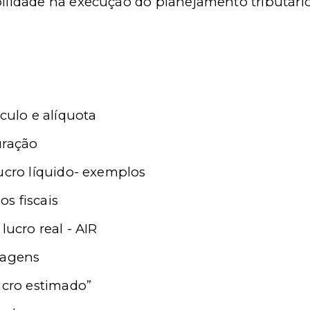
ilidade na execução do planejamento tributári
lculo e alíquota
uração
ucro líquido- exemplos
s fiscais
lucro real - AIR
tagens
ucro estimado”