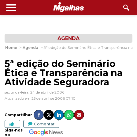
AGENDA
Home
>
Agenda
>
5ª edição do Seminário Ética e Transparência na 
5ª edição do Seminário
Ética e Transparência na
Atividade Seguradora
segunda-feira, 24 de abril de 2006
Atualizado em 25 de abril de 2006 07:10
Compartilhar
Comentar
Siga-nos
no