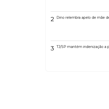
2
Dino relembra apelo de mãe de
3
TJ/SP mantém indenização a p