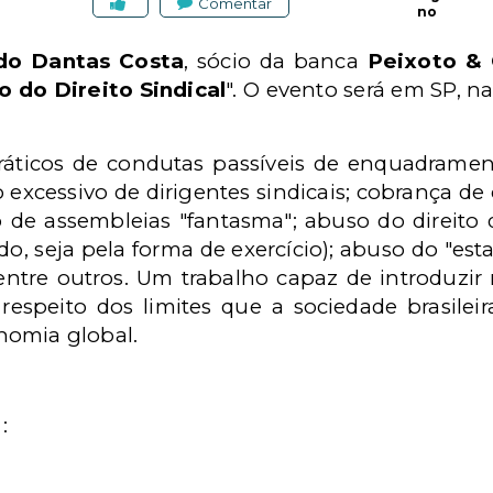
Comentar
no
do Dantas Costa
, sócio da banca
Peixoto &
o do Direito Sindical
". O evento será em SP, na
ráticos de condutas passíveis de enquadrame
o excessivo de dirigentes sindicais; cobrança de
ão de assembleias "fantasma"; abuso do direito 
ido, seja pela forma de exercício); abuso do "es
 dentre outros. Um trabalho capaz de introduz
espeito dos limites que a sociedade brasilei
nomia global.
: