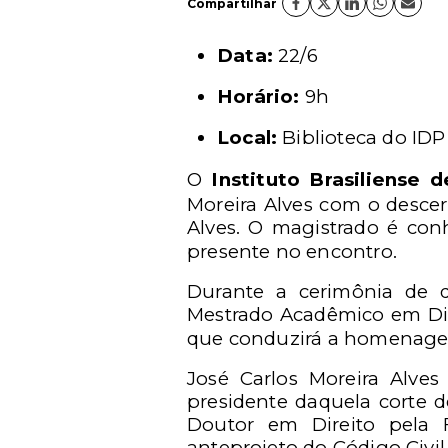
Compartilhar
Data:
22/6
Horário:
9h
Local:
Biblioteca do ID
O
Instituto Brasiliense 
Moreira Alves com o descer
Alves. O magistrado é conh
presente no encontro.
Durante a cerimônia de d
Mestrado Acadêmico em Dire
que conduzirá a homenag
José Carlos Moreira Alves
presidente daquela corte d
Doutor em Direito pela F
anteprojeto do Código Civil