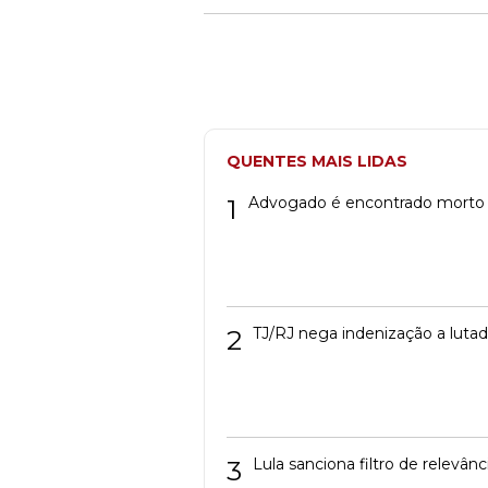
QUENTES MAIS LIDAS
1
Advogado é encontrado morto
2
TJ/RJ nega indenização a luta
3
Lula sanciona filtro de relevâ