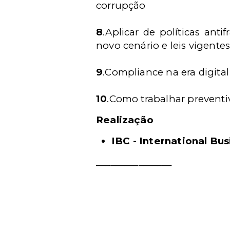
corrupção
8
.Aplicar de políticas an
novo cenário e leis vigente
9
.Compliance na era digita
10
.Como trabalhar preventiv
Realização
IBC - International B
________________