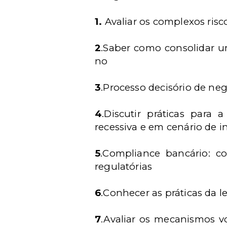
1.
Avaliar os complexos ris
2
.Saber como consolidar u
no
3
.Processo decisório de ne
4
.Discutir práticas par
recessiva e em cenário de i
5
.Compliance bancário: 
regulatórias
6
.Conhecer as práticas da 
7
.Avaliar os mecanismos v