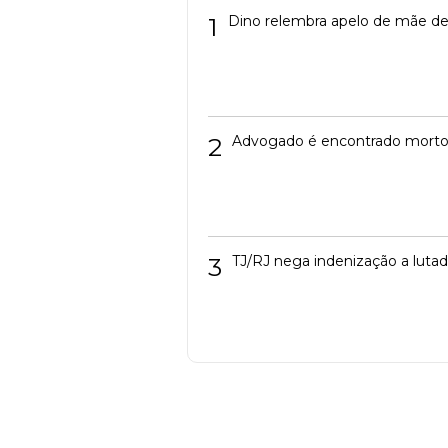
1
Dino relembra apelo de mãe de 
2
Advogado é encontrado mort
3
TJ/RJ nega indenização a luta