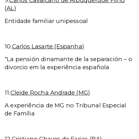
9.
Carlos Cavalcanti de Albuquerque Filho
(AL)
Entidade familiar unipessoal
10.
Carlos Lasarte (Espanha)
“La pensión dinamante de la separación – o
divorcio em la experiência española
11.
Cleide Rocha Andrade (MG)
A experiência de MG no Tribunal Especial
de Família
12.
Cristiano Chaves de Farias (BA)