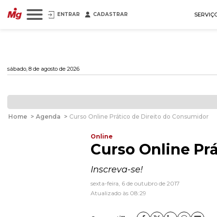
ENTRAR
CADASTRAR
SERVIÇ
sábado, 8 de agosto de 2026
Home
>
Agenda
>
Curso Online Prático de Direito do Consumidor
Online
Curso Online Pr
Inscreva-se!
sexta-feira, 6 de outubro de 2017
Atualizado às 08:29