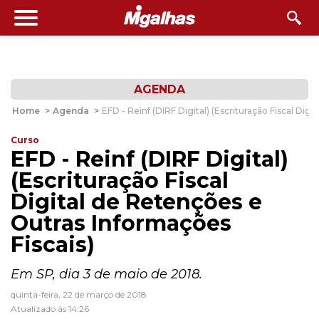
AGENDA
Home
>
Agenda
>
EFD - Reinf (DIRF Digital) (Escrituração Fiscal Dig
Curso
EFD - Reinf (DIRF Digital)
(Escrituração Fiscal
Digital de Retenções e
Outras Informações
Fiscais)
Em SP, dia 3 de maio de 2018.
quinta-feira, 22 de março de 2018
Atualizado às 14:26