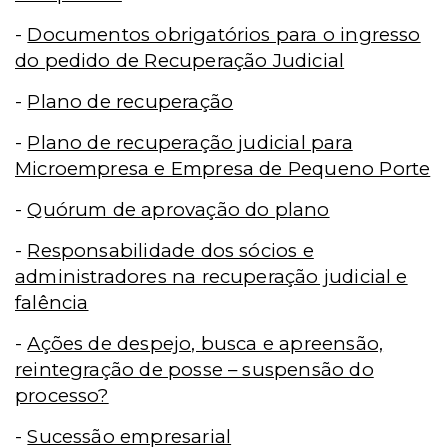
-
Documentos obrigatórios para o ingresso
do pedido de Recuperação Judicial
-
Plano de recuperação
-
Plano de recuperação judicial para
Microempresa e Empresa de Pequeno Porte
-
Quórum de aprovação do plano
-
Responsabilidade dos sócios e
administradores na recuperação judicial e
falência
-
Ações de despejo, busca e apreensão,
reintegração de posse – suspensão do
processo?
-
Sucessão empresarial