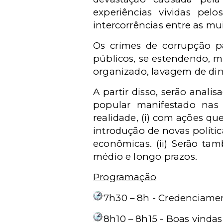
experiências vividas pe
intercorrências entre as mui
Os crimes de corrupção p
públicos, se estendendo, ma
organizado, lavagem de din
A partir disso, serão anal
popular manifestado nas
realidade, (i) com ações qu
introdução de novas política
econômicas. (ii) Serão ta
médio e longo prazos.
Programação
7h30 – 8h - Credenciame
8h10 – 8h15 - Boas vindas