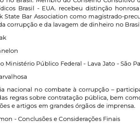
do no Brasil. Membro do Conselho Consultivo d
dicos Brasil - EUA. recebeu distinção honros
k State Bar Association como magistrado-precu
a corrupção e da lavagem de dinheiro no Brasil
eak
anelon
 Ministério Público Federal - Lava Jato - São P
Carvalhosa
ia nacional no combate à corrupção – participa
das regras sobre contratação pública, bem com
ções e artigos em grandes órgãos de imprensa.
almon - Conclusões e Considerações Finais