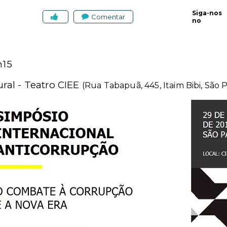
Siga-nos
Comentar
no
h15
ral - Teatro CIEE
(Rua Tabapuã, 445, Itaim Bibi, São 