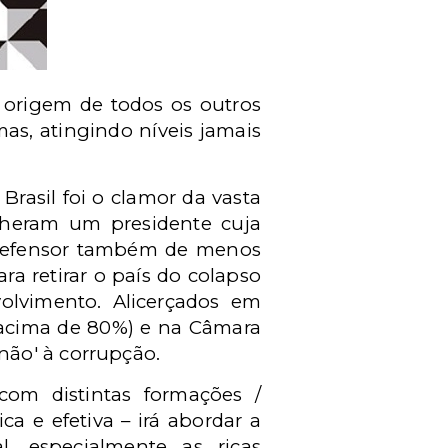
 origem de todos os outros
s, atingindo níveis jamais
Brasil foi o clamor da vasta
olheram um presidente cuja
. Defensor também de menos
a retirar o país do colapso
volvimento. Alicerçados em
(acima de 80%) e na Câmara
não' à corrupção.
com distintas formações /
a e efetiva – irá abordar a
, especialmente as ricas