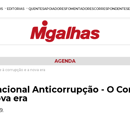
OS
EDITORIAS
QUENTES
APOIADORES
FOMENTADORES
CORRESPONDENTES
AGENDA
 à corrupção e a nova era
acional Anticorrupção - O C
va era
9.