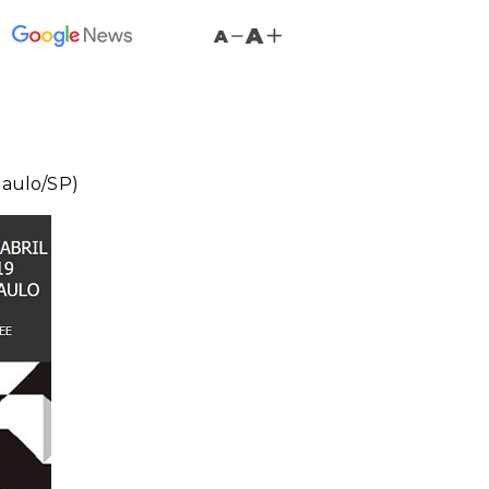
A
A
Paulo/SP)