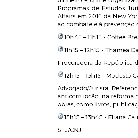
dinheiro e crime organiza
Programas de Estudos Jurí
Affairs em 2016 da New Yor
ao combate e à prevenção d
10h45 – 11h15 - Coffee Br
11h15 – 12h15 - Thaméa D
Procuradora da República do
12h15 – 13h15 - Modesto 
Advogado/Jurista. Referenc
anticorrupção, na reforma 
obras, como livros, publica
13h15 – 13h45 - Eliana C
STJ/CNJ