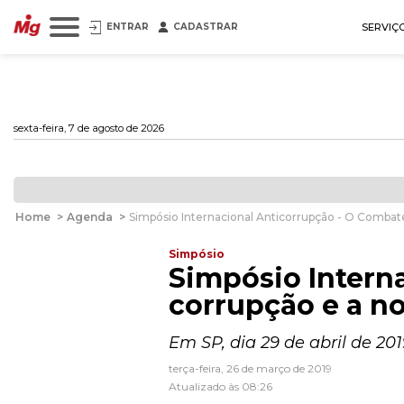
ENTRAR
CADASTRAR
SERVIÇ
sexta-feira, 7 de agosto de 2026
Home
>
Agenda
>
Simpósio Internacional Anticorrupção - O Combate
Simpósio
Simpósio Intern
corrupção e a no
Em SP, dia 29 de abril de 201
terça-feira, 26 de março de 2019
Atualizado às 08:26