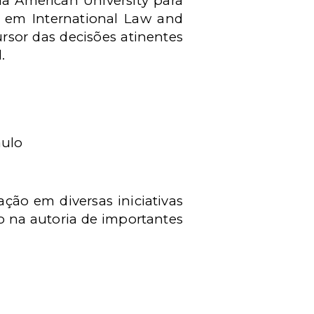
a American University para
a em International Law and
rsor das decisões atinentes
.
aulo
ção em diversas iniciativas
o na autoria de importantes