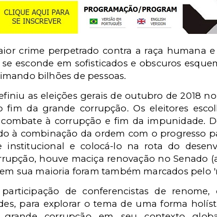
ior crime perpetrado contra a raça humana e
se esconde em sofisticados e obscuros esquema
itimando bilhões de pessoas.
iniu as eleições gerais de outubro de 2018 no 
 fim da grande corrupção. Os eleitores esc
do combate à corrupção e fim da impunidade
mado à combinação da ordem com o progresso par
e institucional e colocá-lo na rota do desen
orrupção, houve maciça renovação no Senado 
 em sua maioria foram também marcados pelo '
articipação de conferencistas de renome, 
es, para explorar o tema de uma forma holístic
 grande corrupção em seu contexto global