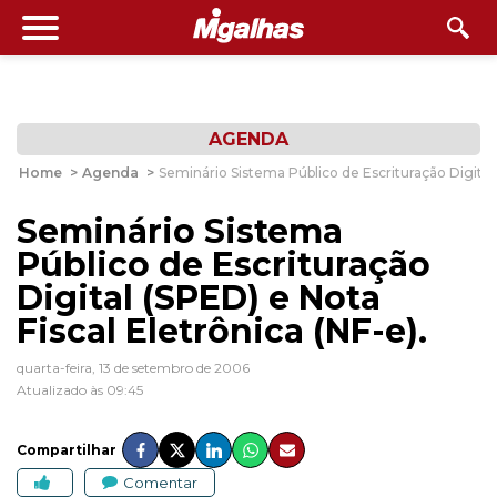
AGENDA
Home
>
Agenda
>
Seminário Sistema Público de Escrituração Digital 
Seminário Sistema
Público de Escrituração
Digital (SPED) e Nota
Fiscal Eletrônica (NF-e).
quarta-feira, 13 de setembro de 2006
Atualizado às 09:45
Compartilhar
Comentar