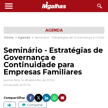
AGENDA
Home
>
Agenda
>
Seminário - Estratégias de Governança e Continu
Seminário - Estratégias de
Governança e
Continuidade para
Empresas Familiares
quinta-feira, 14 de setembro de 2006
Atualizado às 10:24
Compartilhar
Comentar