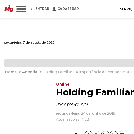
ENTRAR
CADASTRAR
SERVIÇ
sexta-feira, 7 de agosto de 2026
Home
>
Agenda
>
Holding Familiar - A importância de conhecer sua
Online
Holding Familia
Inscreva-se!
segunda-feira, 24 de junho de 2019
Atualizado às 14:28