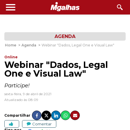
AGENDA
Home
>
Agenda
>
Webinar "Dados, Legal One e Visual Law"
Online
Webinar "Dados, Legal
One e Visual Law"
Participe!
sexta-feira, 9 de abril de 2021
Atualizado às 08:09
Compartilhar
Comentar
Siga-nos