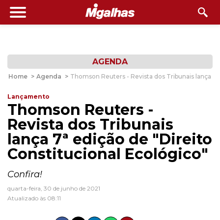
AGENDA
Home
>
Agenda
>
Thomson Reuters - Revista dos Tribunais lança 7ª 
Lançamento
Thomson Reuters -
Revista dos Tribunais
lança 7ª edição de "Direito
Constitucional Ecológico"
Confira!
quarta-feira, 30 de junho de 2021
Atualizado às 08:11