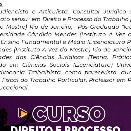
s
diencista e Articulista, Consultor Jurídic
ato sensu" em Direito e Processo do Trabalho
do Mestre) Rio de Janeiro; Pós-Graduado "l
versidade Cândido Mendes (Instituto A Vez d
sino Fundamental e Médio (Licenciatura Ple
es (Instituto A Vez do Mestre) Rio de Janeir
ades das Ciências Jurídicas (Teoria, Práti
 em Ciências Sociais (Licenciatura) Uni
vocacia Trabalhista, como parecerista, aud
 Fiscal do Trabalho Particular, Professor em
ucacional.