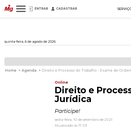
ENTRAR
CADASTRAR
SERVIÇ
quinta-feira, 6 de agosto de 2026
Home
>
Agenda
>
Direito e Processo do Trabalho - Exame de Ordem 
Online
Direito e Proces
Jurídica
Participe!
sexta-feira, 10 de setembro de 2021
Atualizado às 17:03