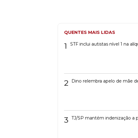
QUENTES MAIS LIDAS
1
STF inclui autistas nível 1 na a
2
Dino relembra apelo de mãe de
3
TJ/SP mantém indenização a p