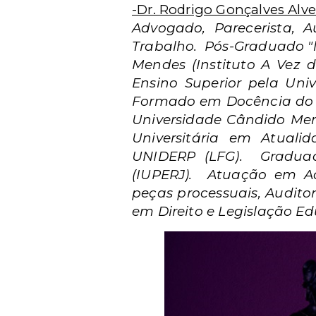
-Dr. Rodrigo Gonçalves Alve
Advogado, Parecerista, Au
Trabalho. Pós-Graduado "l
Mendes (Instituto A Vez 
Ensino Superior pela Uni
Formado em Docência do En
Universidade Cândido Mend
Universitária em Atualid
UNIDERP (LFG). Graduado
(IUPERJ). Atuação em Ad
peças processuais, Auditor
em Direito e Legislação Ed