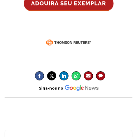
____________
Siga-nos no