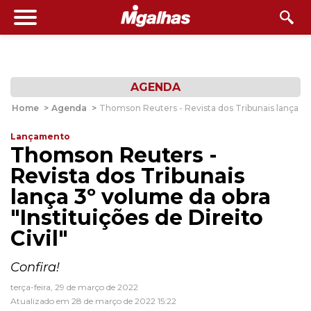
AGENDA
Home
>
Agenda
>
Thomson Reuters - Revista dos Tribunais lança 3º v
Lançamento
Thomson Reuters -
Revista dos Tribunais
lança 3º volume da obra
"Instituições de Direito
Civil"
Confira!
terça-feira, 29 de março de 2022
Atualizado em 28 de março de 2022 15:22