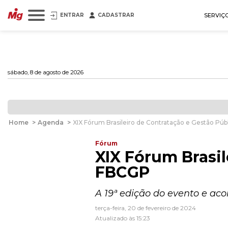
ENTRAR
CADASTRAR
SERVIÇ
sábado, 8 de agosto de 2026
Home
>
Agenda
>
XIX Fórum Brasileiro de Contratação e Gestão Púb
Fórum
XIX Fórum Brasil
FBCGP
A 19ª edição do evento e aco
terça-feira, 20 de fevereiro de 2024
Atualizado às 15:23