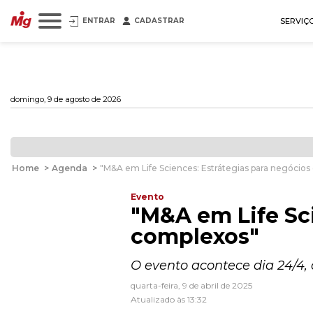
ENTRAR
CADASTRAR
SERVIÇ
domingo, 9 de agosto de 2026
Home
>
Agenda
>
"M&A em Life Sciences: Estrátegias para negócio
Evento
"M&A em Life Sci
complexos"
O evento acontece dia 24/4, 
quarta-feira, 9 de abril de 2025
Atualizado às 13:32