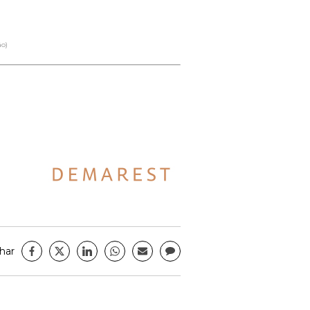
ão)
har