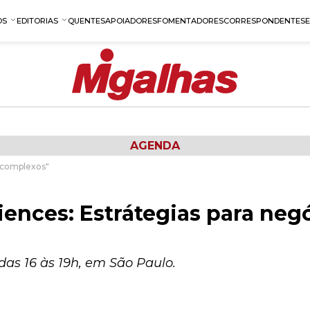
OS
EDITORIAS
QUENTES
APOIADORES
FOMENTADORES
CORRESPONDENTES
AGENDA
s complexos"
ences: Estrátegias para neg
das 16 às 19h, em São Paulo.